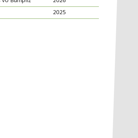
s vo Bümpliz
2026
2025