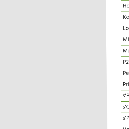
Hö
Ko
Lo
Mi
Mu
P2
Pe
Pr
s'
s'
s’