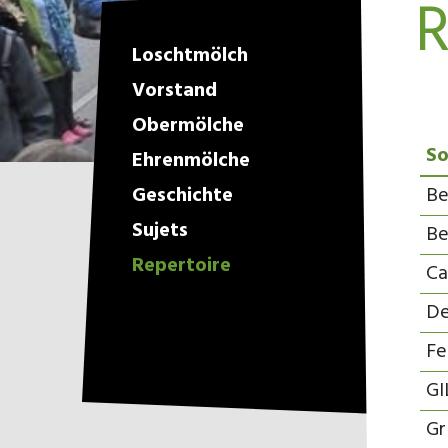
R
Loschtmölch
Vorstand
Obermölche
S
Ehrenmölche
Geschichte
Be
Sujets
Be
Repertoire
Ca
De
Fe
GI
Gr