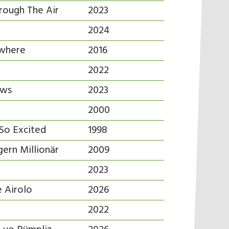
hrough The Air
2023
2024
ywhere
2016
2022
ews
2023
2000
 So Excited
1998
gern Millionär
2009
2023
 Airolo
2026
2022