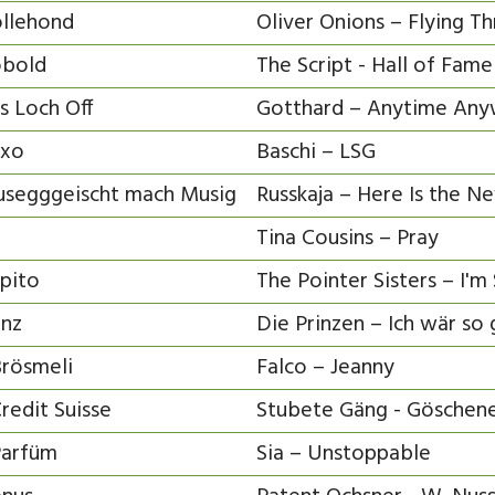
llehond
Oliver Onions – Flying T
bold
The Script - Hall of Fame
s Loch Off
Gotthard – Anytime An
xo
Baschi – LSG
segggeischt mach Musig
Russkaja – Here Is the N
Tina Cousins – Pray
pito
The Pointer Sisters – I'm
inz
Die Prinzen – Ich wär so 
Brösmeli
Falco – Jeanny
Credit Suisse
Stubete Gäng - Göschene
Parfüm
Sia – Unstoppable