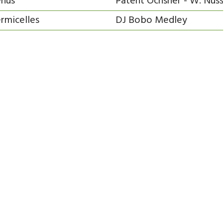
nus
Patent Ochsner - W. Nus
rmicelles
DJ Bobo Medley