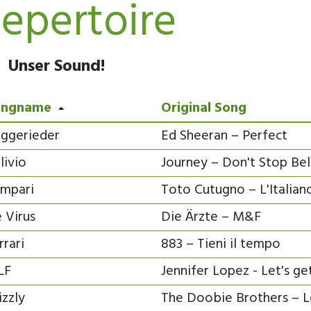
epertoire
Unser Sound!
ongname
Original Song
ggerieder
Ed Sheeran – Perfect
livio
Journey – Don't Stop Bel
mpari
Toto Cutugno – L'Italian
 Virus
Die Ärzte – M&F
rrari
883 – Tieni il tempo
LF
Jennifer Lopez - Let's ge
izzly
The Doobie Brothers – L