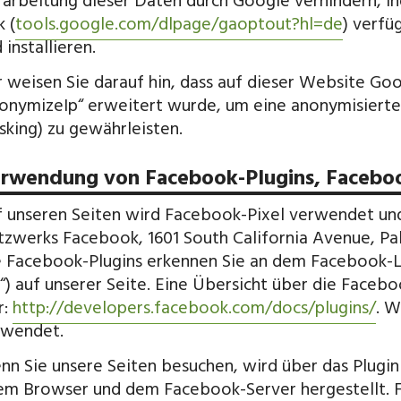
arbeitung dieser Daten durch Google verhindern, i
k (
tools.google.com/dlpage/gaoptout?hl=de
) verfü
 installieren.
 weisen Sie darauf hin, dass auf dieser Website Goo
onymizeIp“ erweitert wurde, um eine anonymisierte 
king) zu gewährleisten.
rwendung von Facebook-Plugins, Faceboo
 unseren Seiten wird Facebook-Pixel verwendet und a
zwerks Facebook, 1601 South California Avenue, Pal
 Facebook-Plugins erkennen Sie an dem Facebook-Lo
“) auf unserer Seite. Eine Übersicht über die Facebo
r:
http://developers.facebook.com/docs/plugins/
. W
rwendet.
n Sie unsere Seiten besuchen, wird über das Plugin
em Browser und dem Facebook-Server hergestellt. F