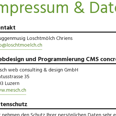
mpressum & Dat
ntakt
uggenmusig Loschtmölch Chriens
fo@losch
tmoelch.ch
bdesign und Programmierung CMS concr
sch web consulting & design GmbH
atusstrasse 35
3 Luzern
w.mesch.ch
tenschutz
 nehmen den Schutz Ihrer persönlichen Daten sehr e