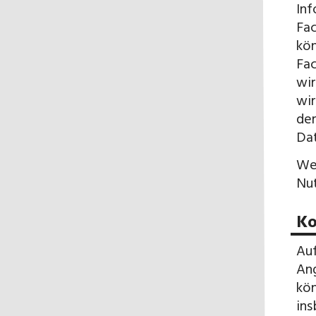
Inf
Fac
kön
Fac
wir
wir
der
Dat
Wen
Nut
Ko
Auf
Ang
kön
ins