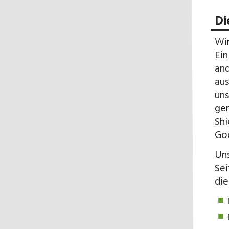
Di
Wir
Ein
and
aus
uns
gem
Shi
Go
Uns
Sei
die