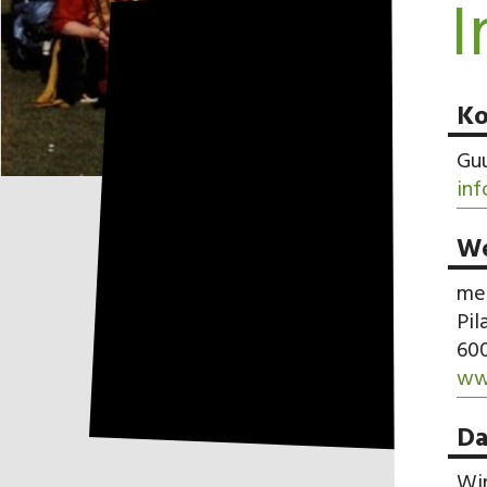
I
Ko
Gu
in
We
me
Pil
600
ww
Da
Wir