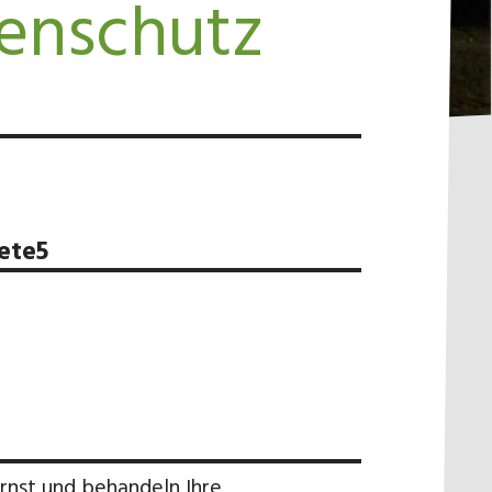
enschutz
ete5
rnst und behandeln Ihre