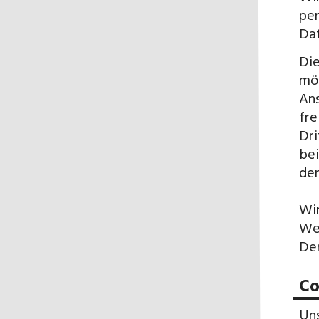
per
Dat
Die
mög
Ans
fre
Dri
bei
der
Wir
Web
Der
Co
Uns