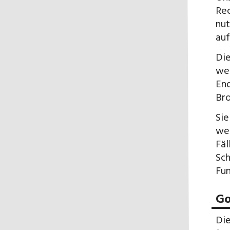
Rec
nut
auf
Die
wer
End
Bro
Sie
wer
Fäl
Sch
Fun
Go
Die