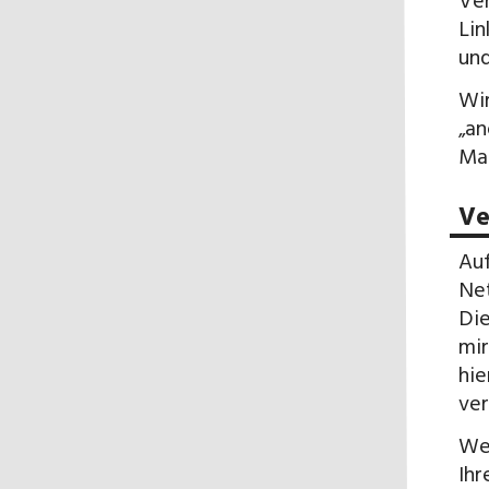
Ver
Lin
und
Wir
„an
Mas
Ve
Auf
Net
Die
mir
hie
ve
Wen
Ihr