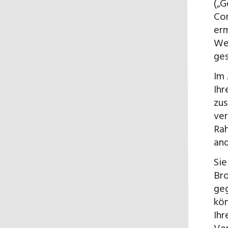
(„G
Com
erm
Web
ges
Im 
Ihr
zus
ver
Rah
an
Sie
Bro
geg
kön
Ihr