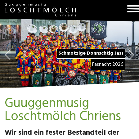
T
na
Schmotzige Donnschtig Jass
Fasnacht 2026
Guuggenmusig
Loschtmölch Chriens
Wir sind ein fester Bestandteil der