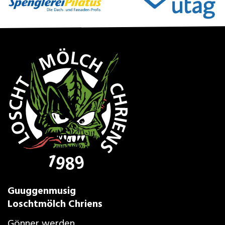
Guuggenmusig
Loschtmölch Chriens
Gönner werden