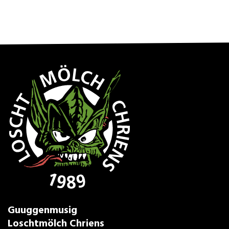
Guuggenmusig
Loschtmölch Chriens