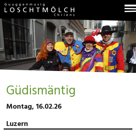
T
na
Güdismäntig
Montag, 16.02.26
Luzern