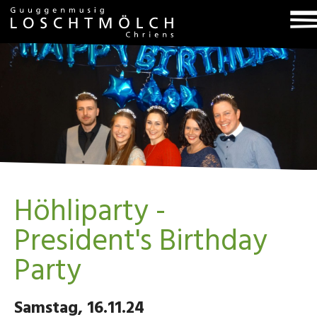
T
na
Höhliparty -
President's Birthday
Party
Samstag, 16.11.24