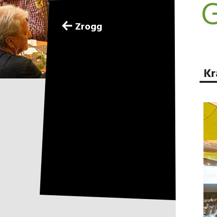
G
Zrogg
Kr