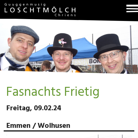
T
na
Fasnachts Frietig
Freitag, 09.02.24
Emmen / Wolhusen