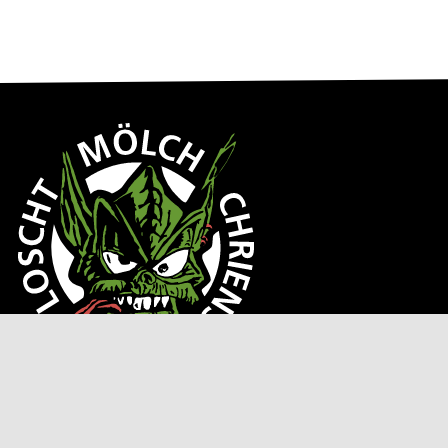
Guuggenmusig
Loschtmölch Chriens