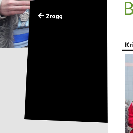
B
Zrogg
Kr