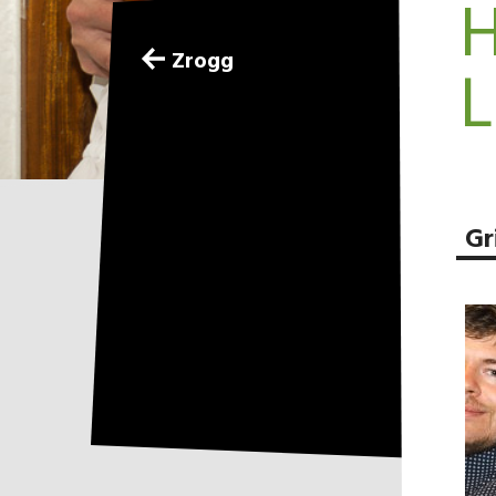
H
Zrogg
L
Gr