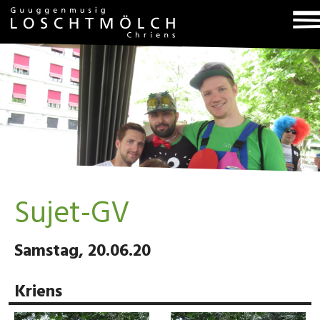
T
na
Sujet-GV
Samstag, 20.06.20
Kriens