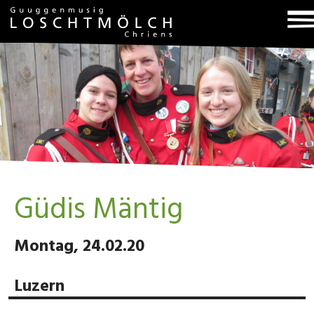
T
na
Güdis Mäntig
Montag, 24.02.20
Luzern