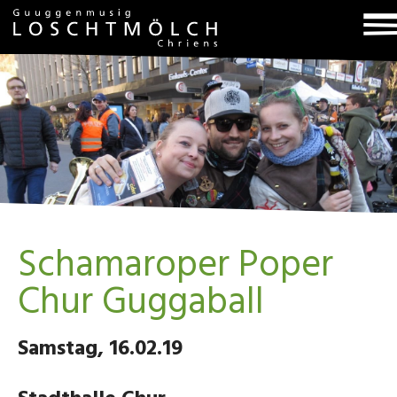
T
na
Schamaroper Poper
Chur Guggaball
Samstag, 16.02.19