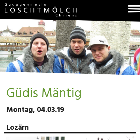
T
na
Güdis Mäntig
Montag, 04.03.19
Lozärn