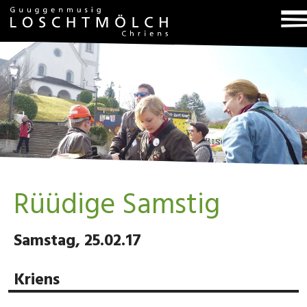
T
na
Rüüdige Samstig
Samstag, 25.02.17
Kriens