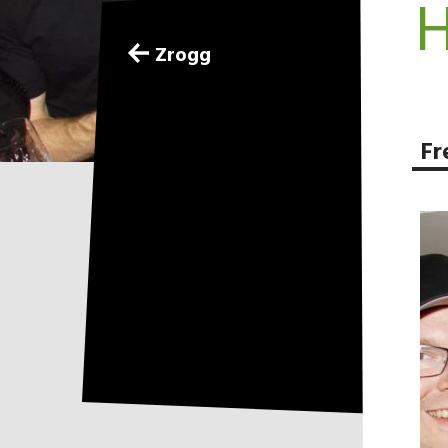
H
Zrogg
Fr