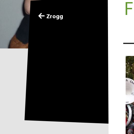
F
Zrogg