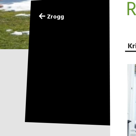
R
Zrogg
Kr