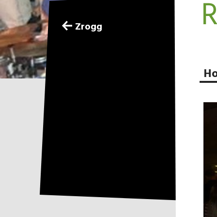
R
Zrogg
H