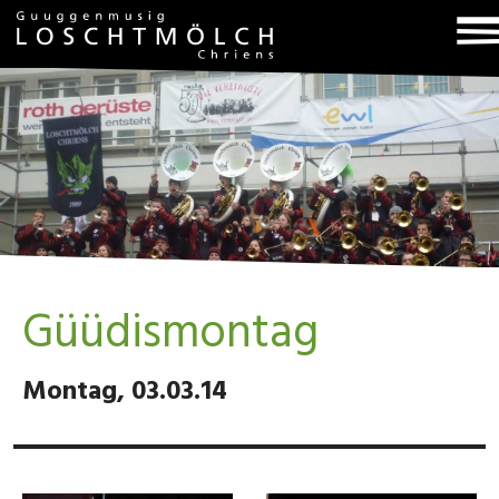
T
na
Güüdismontag
Montag, 03.03.14