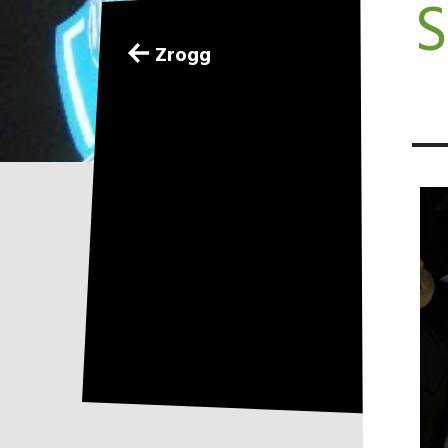
S
Zrogg