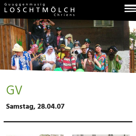
T
na
GV
Samstag, 28.04.07