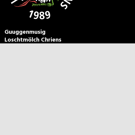
Guuggenmusig
Loschtmölch Chriens
Gönner werden
Auftritt anfragen
Impressum & Datenschutz
Nochelaufe