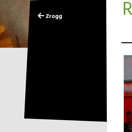
R
Zrogg