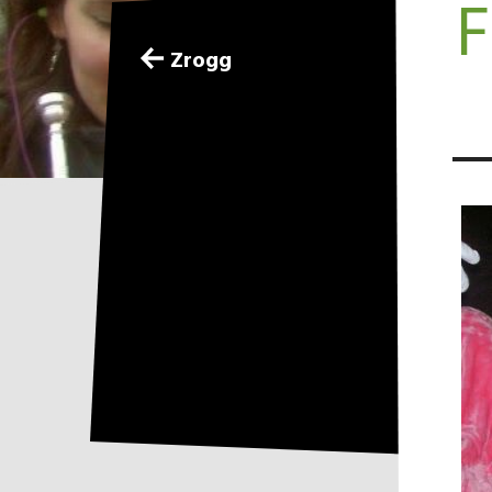
F
Zrogg