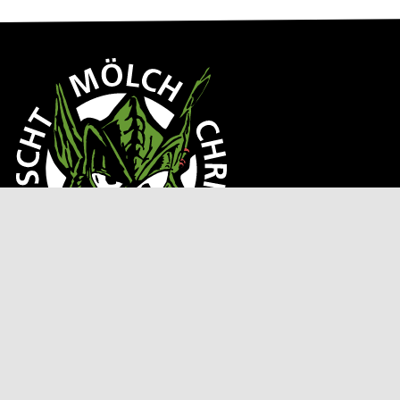
Guuggenmusig
Loschtmölch Chriens
Gönner werden