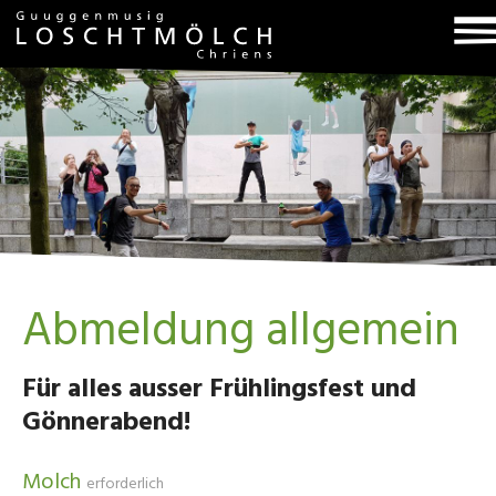
T
na
Abmeldung allgemein
Für alles ausser Frühlingsfest und
Gönnerabend!
Molch
erforderlich