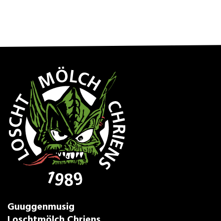
Guuggenmusig
Loschtmölch Chriens